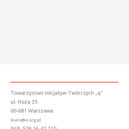
Towarzystwo Inicjatyw Twórczych „ę”
ul. Hoża 35
00-681 Warszawa
biuro@e.org.pl
NIP: 529-16-47-110