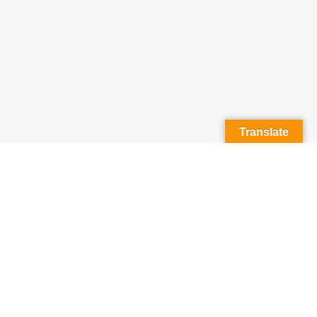
Translate
Towarzystwo Inicjatyw Twórczych „ę”
ul. Hoża 35
00-681 Warszawa
biuro@e.org.pl
NIP: 529-16-47-110